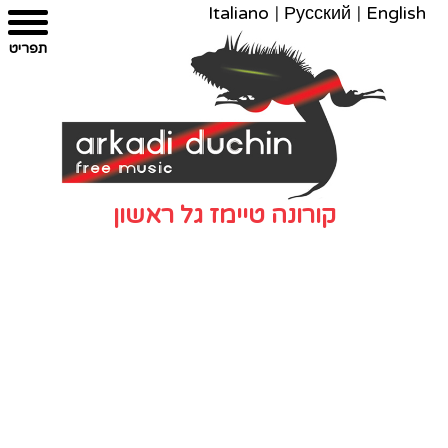
Italiano
|
Русский
|
English
צרו
מפת
עבור
הצהרת
תפריט
קשר
לתוכן
האתר
נגישות
קורונה טיימז גל ראשון