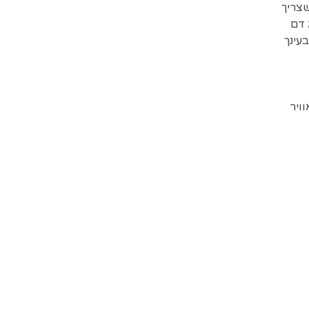
שצריך
 דם
עינך
ויר