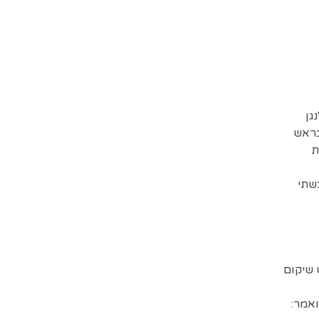
גן
בראש
ת
שתי
 שיקום
אמר: