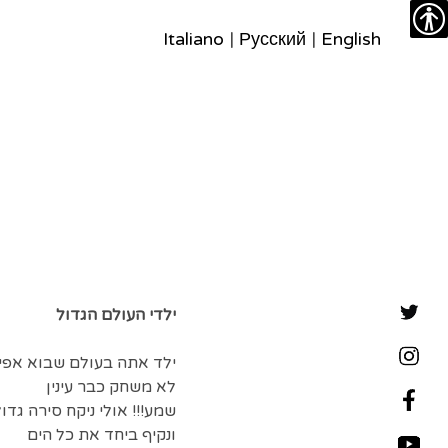
צרו
מפת
עבור
הצהרת
Italiano
|
Русский
|
English
נגישות
קשר
לתוכן
האתר
נגישות
ילדי העולם הגדול
ילד אתה בעולם שבוא אפי
לא משחק כבר עינין
שמע!!! אולי ניקח סירה גדו
ונקיף ביחד את כל הים