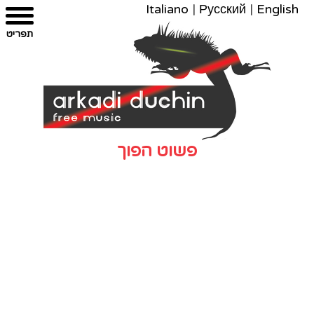
Italiano
|
Русский
|
English
צרו
מפת
עבור
הצהרת
תפריט
קשר
לתוכן
האתר
נגישות
פשוט הפוך