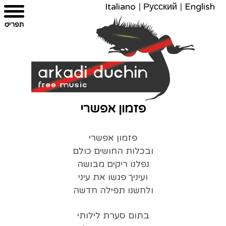
Italiano
|
Русский
|
English
צרו
מפת
עבור
הצהרת
תפריט
קשר
לתוכן
האתר
נגישות
פזמון אפשרי
פזמון אפשרי
ובכלות החושים כולם
נפלנו ריקים מבושה
ועיניך פגשו את עיני
ולחשנו תפילה חדשה
בתום סערת לילותי