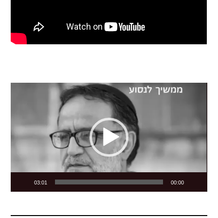
Video
Player
03:01
00:00