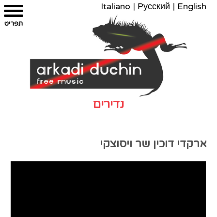
Italiano
|
Русский
|
English
צרו
מפת
עבור
הצהרת
תפריט
קשר
לתוכן
האתר
נגישות
נדירים
ארקדי דוכין שר ויסוצקי