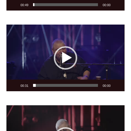
00:49
00:00
Video
Player
00:31
00:00
Video
Player