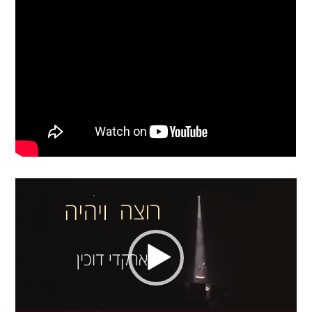
Video
Player