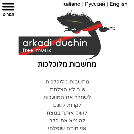
Italiano
|
Русский
|
English
צרו
מפת
עבור
הצהרת
תפריט
קשר
לתוכן
האתר
נגישות
מחשבות מלוכלכות
מחשבות מלוכלכות
שוב לא הצלחתי
לשחרר את המושכות
‏לקרוא לגשם
לנשק אותך במצח
להוציא את כלב
אני מודה שנפלתי