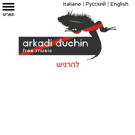
Italiano
|
Русский
|
English
צרו
מפת
עבור
הצהרת
תפריט
קשר
לתוכן
האתר
נגישות
להרגיש