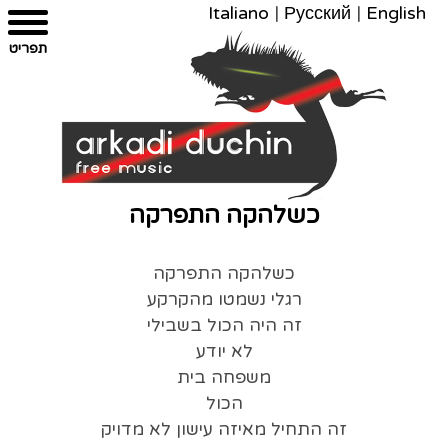
Italiano
|
Русский
|
English
צרו
מפת
עבור
הצהרת
תפריט
קשר
לתוכן
האתר
נגישות
כשלהקה התפרקה
כשלהקה התפרקה
רגלי נשמטו מהקרקע
זה היה הכול בשבילי
לא יודע
משפחה בית
הכול
זה התחיל מאיזה עישון לא מדויק