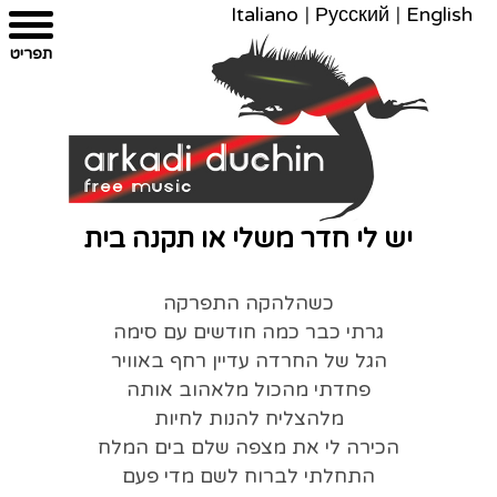
Italiano
|
Русский
|
English
צרו
מפת
עבור
הצהרת
תפריט
קשר
לתוכן
האתר
נגישות
יש לי חדר משלי או תקנה בית
כשהלהקה התפרקה
גרתי כבר כמה חודשים עם סימה
הגל של החרדה עדיין רחף באוויר
פחדתי מהכול מלאהוב אותה
מלהצליח להנות לחיות
הכירה לי את מצפה שלם בים המלח
התחלתי לברוח לשם מדי פעם