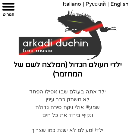
Italiano
|
Русский
|
English
צרו
מפת
עבור
הצהרת
תפריט
קשר
לתוכן
האתר
נגישות
ילדי העולם הגדול (המלצה לשם של
המחזמר)
ילד אתה בעולם שבו אפילו הפחד
לא משחק כבר עינין
שמע!!! אולי ניקח סירה גדולה
ונקיף ביחד את כל הים
ילד!!!מעולם לא ישנת כמו שצריך