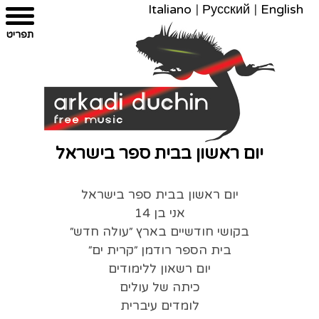
Italiano
|
Русский
|
English
צרו
מפת
עבור
הצהרת
תפריט
קשר
לתוכן
האתר
נגישות
יום ראשון בבית ספר בישראל
יום ראשון בבית ספר בישראל
אני בן 14
בקושי חודשיים בארץ ״עולה חדש״
בית הספר רודמן ״קרית ים״
יום רשאון ללימודים
כיתה של עולים
לומדים עיברית