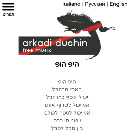
Italiano
|
Русский
|
English
צרו
מפת
עבור
הצהרת
תפריט
קשר
לתוכן
האתר
נגישות
היפ הופ
היפ הופ
באתי מהזבל
יש לי כסף כמו זבל
אני יכול לשרוף אותו
אני יכול לספר לכולם
שאני חי ככה
בין סבל לסבל