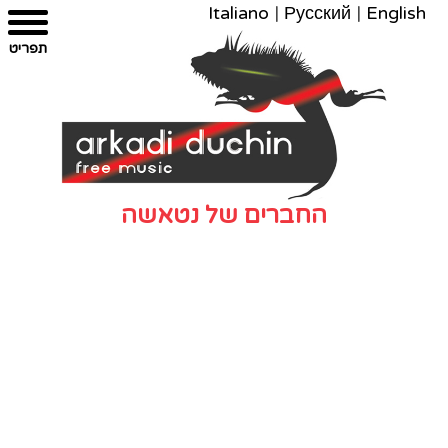
Italiano
|
Русский
|
English
צרו
מפת
עבור
הצהרת
תפריט
קשר
לתוכן
האתר
נגישות
החברים של נטאשה