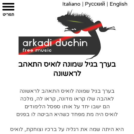
Italiano
|
Русский
|
English
צרו
מפת
עבור
הצהרת
תפריט
קשר
לתוכן
האתר
נגישות
בערך בגיל שמונה לואיס התאהב
לראשונה
בערך בגיל שמונה לואיס התאהב לראשונה
לאהבה שלו קראו מדונה, קראו לה, מלכה
הם ישבו יחד על אותו ספסל הלימודים
לואיס היה מת מפחד כשהיא הביטה לו בפנים
היא היתה שמה את רגליה על ברכיו וצוחקת, לואיס