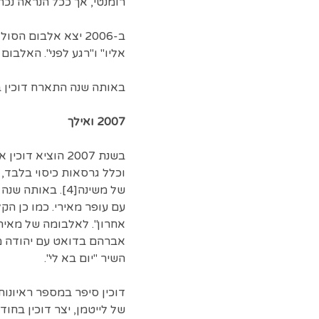
רומנטי, אך ככל הנראה נכתב כ
ב-2006 יצא אלבום ה
אליו" ו"רגע לפני". האלבום
באותה שנה התארח דוכין בא
2007 ואילך
בשנת 2007 הוצי
וכלל גרסאות כיסוי בלבד, 
של משינה[4]. ב
עם עופר מאירי. כמו כן ה
אחרון". לאלבומה של מאיה
השיר "יום בא לי".