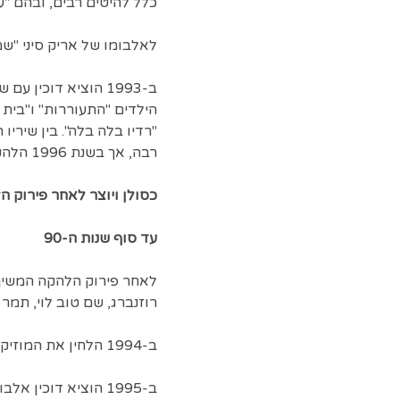
כלל להיטים רבים, ובהם "עו
לאלבומו של אריק סיני "שמועות על גשם" מ-
ב-1993 הוציא דוכין
"רדיו בלה בלה". בין שיריו
רבה, אך בשנת 1996 הלהקה התפרקה.
כסולן ויוצר לאחר פירוק ה
עד סוף שנות ה-90
לאחר פירוק הלהקה המשיך ד
רוזנברג, שם טוב לוי, תמר ג
ב-1994 הלחין את המוזיקה לסרטו של אסי דיין "שמיכה חשמלית ושמה משה".
ב-1995 הוציא דוכין