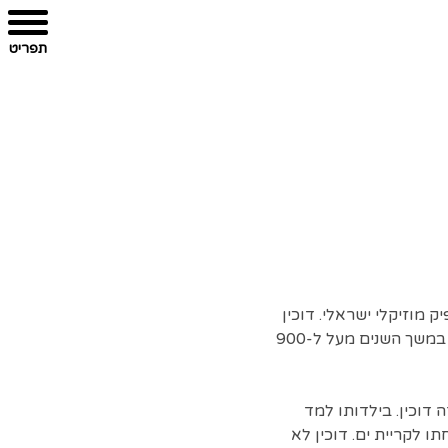
תפריט
 1963) הוא זמר-יוצר, מלחין ומפיק מוזיקלי ישראלי. דוכין
הוא סולנה של להקת הרוק "החברים של נטאשה", אשר חזרה להופיע בשנת 2013. דוכין הלחין במשך השנים מעל ל-900
 דוכין. בילדותו למד
אל עם משפחתו לקריית ים. דוכין לא