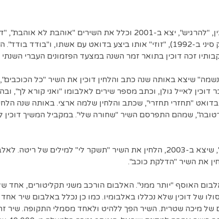
אלבום הסולו הבא של דוכין, "להרגיש", יצא ב-2001 וכלל את השירים "אוהבת
(שבוצע במקור על ידי אריק סיני ב-1992), "זוזי" אותו ביצע בדואט עם אשתו, ו
שמה" שיצא באותה שנה כתב והלחין דוכין את השיר "כל הכוכבים", 
בום. בשנת 2002 חבר דוכין לאייל גולן, וכתב מספר שירים לאלבומו "ואני קורא לך",
דואט "תחזרי תחזרי", שכתב והלחין שלמה ארצי. באותה שנה הלחי
רטובה", שמהם התפרסם השיר "שחורה שלי". במקביל המשיך דוכין ל
לאלבומה של ריטה "חמצן", שיצא ב-2003, הלחין את השיר "תשקר לי" למילים 
ן את אלבום האוסף "יותר ממני". האלבום הורכב משני תקליטורים, אחד ש
לו של דוכין שלא נכללו באלבומיו. כמו כן נכלל באלבום שיר אחד 
לים של מיכה שטרית. השיר הפך ללהיט ולאחד מסמלי התקופה. שיר ז