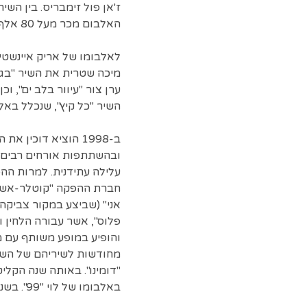
ז'אן פול זימבריס. בין הש
האלבום מכר מעל 80 אלף עותקים והגיע למעמד פלטינה כפולה.
לאלבומו של אריק איינשטיי
מיכה שטרית את השיר "בגלל
השיר "כל קיץ", שנכלל באל
ב-1998 הוציא דוכ
ובהשתתפות אורחים רבים, ו
עלילה עתידנית. למרות הה
חברת ההפקה "קוטלר-אשר"
פלוס", אשר עבורה הלחין ו
מחודשות לשיריהם של השני
"דומינו". באותה שנה הקלי
באלבומו של לוי "99". בשנת 2000 הפיק את אלבום הבכורה של תמר גלעדי.