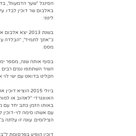
הסינגל "שער הדמעות", בד
באלבום שר דוכין לבדו. על 
ליטני.
בשנת 2013 יצא 
כ"אתך לתמיד", "הבלדה על 
מסס.
בסוף אותה שנה, מספר ימים
השיר השתתפו נגנים רבים ש
הקליט בדואט עם ישי לוי א
ביולי 2015 הוציא
הצילומים. עונה זו עלתה בHOT ב-2017. באותה השנה, התארח בפרק בסדרה אלישע שביים אופיר לובל.
דוכין הופיע בפרסומת ל"בנ