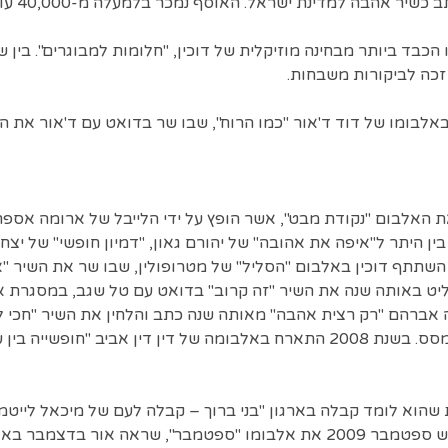
שיר אהבה למדינת ישראל. האוסף נמכר בלמעלה מ-40,000 עותקים.
סולו הכבד ביותר מבחינה מוזיקלית של דוכין, "חלומות למבוגרים". בין ש
 זכה לביקורות משבחות.
לבומו של דוד ד'אור "כמו הרוח", שבו שר בדואט עם ד'אור את השי
א דוכין את האלבום "נקודת מבט", אשר הופץ על ידי הלייבל של ארומה אספ
בין היתר ל"איפה את אהובה" של יהורם גאון, "דמיון חופשי" של יצ
אותה שנה השתתף דוכין באלבום "הסליל" של מטרופולין, שבו שר את השי
קליט באותה שנה את השיר "זה קרוב" בדואט עם טל שגב, במסגרת א
 אברהם "רק רצית אהבה" מאותה שנה כתב והלחין את השיר "חכי לי
אברהם בדואט עם יהודה מסס. בשנת 2008 התארח באלבומה של דין דין אביב "
של לייטמן, יצר דוכין בחודש ספטמבר 2009 את אלבומו "ספטמבר", שראה או