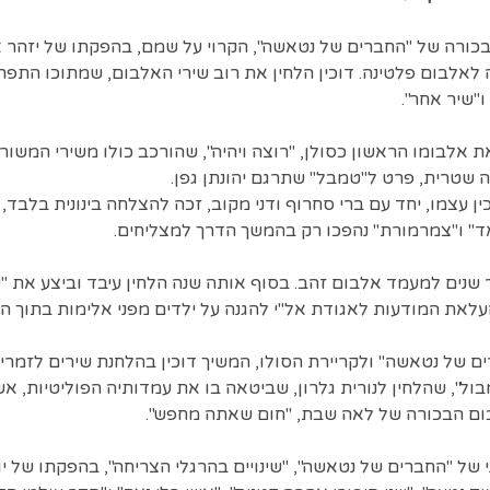
אלבום הבכורה של "החברים של נטאשה", הקרוי על שמם, בהפקתו של יזה
אלבום פלטינה. דוכין הלחין את רוב שירי האלבום, שמתוכו התפרסמ
ו"שיר אחר".
יא דוכין את אלבומו הראשון כסולן, "רוצה ויהיה", שהורכב כולו משירי המשו
 שטרית, פרט ל"טמבל" שתרגם יהונתן גפן.
ן עצמו, יחד עם ברי סחרוף ודני מקוב, זכה להצלחה בינונית בלבד, 
ד" ו"צמרמורת" נהפכו רק בהמשך הדרך למצליחים.
שנים למעמד אלבום זהב. בסוף אותה שנה הלחין עיבד וביצע את "שק
לאת המודעות לאגודת אל"י להגנה על ילדים מפני אלימות בתוך 
ל", שהלחין לנורית גלרון, שביטאה בו את עמדותיה הפוליטיות, אש
 השני של "החברים של נטאשה", "שינויים בהרגלי הצריחה", בהפקתו של 