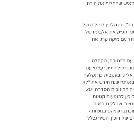
 האיש שהחליף את הירח".
ה", וכן הלחין למילים של
שנה הפיק את אלבומו של
ב והלחין עבורו את השיר "המנון לאדישות". בשנת 1997 הקליט יחד עם מיקה קרני את
ה עם תזמורת, מקהלה
ומנטי של חיפוש עצמי עם
ליו, ובעקבות כך נקלעה
באותה שנה חידש את "לא
אני" (שביצע במקור צביקה פיק) לפרויקט ולאלבום "עבודה עברית". בתקופה זו שודרה בטלוויזיה החינוכית הסדרה "20
וכין להופעות קטנות
שותף בשם "דומינו", שכלל גרסאות
שכתבו שניהם במשותף,
ם של דוכין. השיר נכלל