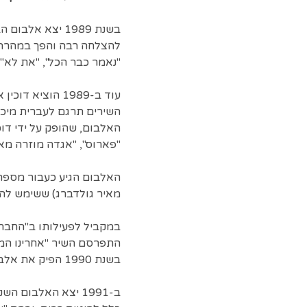
בשנת 1989 יצא 
להצלחה רבה והפך במהרה ל
"נאמר כבר הכל", "את לא" 
עוד ב-1989 הוצ
השירים תרגם לעברית מיכה
האלבום, שהופק על ידי דוכי
"פארוס", "אגדה מוזרה מא
האלבום הגיע כעבור מספר 
מאיר גולדברג) ששימש להע
התפרסם השיר "אחרינו המבו
בשנת 1990 הפיק את אלבום הבכורה של לאה שבת, "חום שאתה מחפש".
ב-1991 יצא האלבום