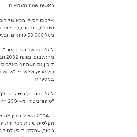
ראשית שנות האלפיים
מעל 50,000 עותקים, ובעקבותיו זכה דוכין בתואר זמר השנה במצעד הפזמונים העברי השנתי של רשת ג'.
לאלבומו של דוד ד'אור "בנ
מהאל
דוכין גם השתתף באלבום ב
של אריק איינשטיין "שמש 
במסעדה.
"סיפור מכור" מ-2004 הלחין את השיר "הדלקת כוכב".
ב-2004 הוציא דוכי
הקלטות שונות מקריירת הסו
ממני", שהלחין דוכין למי