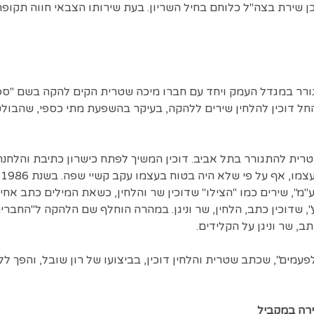
 שירת בצה"ל כלוחם בחיל השריון. בעת שירותו הצבאי חווה תקו
ל דוכין להלחין שירים ללהקה, בעיקר בהשפעת מתי כספי, שהבולט
 דוכין ושטרית להתגורר בתל אביב. דוכין המשיך לפתח כישרון כתיבת והלח
ב
מ", שירים כמו "הצילו" שדוכין שר והלחין, כשאת המילים כתב אחי 
ע", שדוכין כתב, הלחין, שר וניגן. במהרה הוחלף שם הלהקה ל"החברי
, שר וניגן על הקלידים.
ר "לפעמים", שכתב שטרית והלחין דוכין, בביצועו של רון שובל, והפך 
ירה במקביל