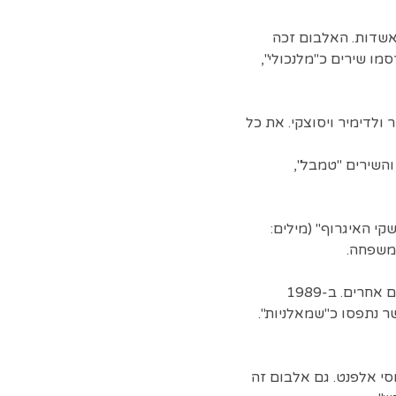
ר אשדות. האלבום זכה
ו שירים כ"מלנכולי",
רר ולדימיר ויסוצקי. את כל
והשירים "טמבל",
י האיגרוף" (מילים:
המשפחה.
במקביל לפעילותו ב"החברים של נטאשה" ולקריירת הסולו, המשיך דוכין בהלחנת שירים לזמרים אחרים. ב-1989
ר נתפסו כ"שמאלניות".
יוסי אלפנט. גם אלבום זה