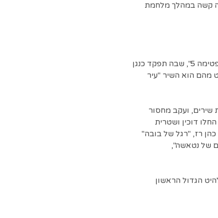
פה קשה במהלך מלחמת
במהלך שירותו הצבאי התגורר במגדל העמק ויחד עם חברו מיכה שטרית הקים להקה בשם "ספטימה 5", שבה תפקד כנגן
 מהם הוא השיר "עיר
נת שירים, ועקב מחסור
סולן שישיר, החל לשיר בעצמו, אף על פי שלא היה בטוח בעצמו עקב קשיי שפה. בשנת 1986 החלו דוכין ושטרית
כהן רז, "רגל של בובה"
ם של נטאשה",
ללהיט הגדול הראשון