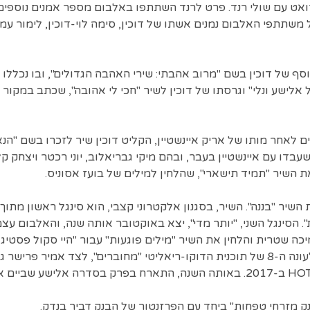
ואט עם שולי רנד. פרט לרנד השתתפו באלבום מספר אמנים נוספי
משתתפי האלבום נמנים אשתו של דוכין, סימה לוי-דוכין, לימור עמר, 
אלבום אוסף של דוכין בשם "מרוב אהבתי: שירי האהבה הגדולים", ובו נכל
אלישע ונלי" וגרסתו של דוכין לשיר "חכי לי אהובה", שכתב במקור
 לאחר מותו של אריק איינשטיין, הקליט דוכין שיר לזכרו בשם "הנא
עבדו עם איינשטיין בעבר, ובהם מיקי גבריאלוב, יוני רכטר ויצחק 
ת השיר "תמיד תישארי", שהלחין למילים של בועז אסוניס.
 דוכין את השיר "בננה". השיר, בסגנון אלקטרוני קצבי, הוא סינגל ראשון מ
עם אשתו סימה לוי-דוכין לעונה ה-8 של תוכנית הדוקו-ריאליטי "מחוברים", לצד אמ
ק מזרחי טפחות" ביחד עם הפרזנטור של הבנק דביר בנדק.