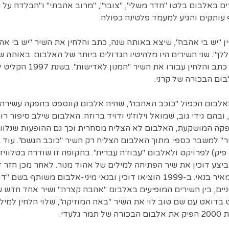
ירים באלבום בלטו "חדר משלי", "צובר", "מרוב אהבתי" ו"הבלדה על
ן "יש בי אהבה", שיצא באותה שנה, כתב והלחין את השיר "יש בי אהב
ך". שני השירים היו מלהיטיו הגדולים ביותר של האלבום. באותה 
ערן צור "עיוור בלב ים", וכן כת
בום הבכורה של קרני.
ין את האלבום הכפול "כוכב האהבה", שהיה אלבום קונספט בהפקה עשיר
בהם גידי גוב, שמואל וילוז'ני ודויד ברוזה. האלבום שילב סיפור ר
פקה המושקעת, האלבום לא הצליח מסחרית וכך גם ההופעות שנלוו א
 למשבר כספי. מתוך האלבום הצליח רק השיר "כוכב הגשם". עוד 
ביצע דוכין את שיר הפתיחה למילים של אהוד מנור. לאחר מכן חזר ד
והופיע במופע משותף עם מאיר בנאי. ב-1999 הוציאו דוכין ובנאי מיני-אלבום מ
ים, בין השירים המופיעים באלבום "אהבה קצרה" ושיר אחד חדש 
ט בדואט עם שם טוב לוי את השיר "באה המוזיקה", שלוי הלחין למילי