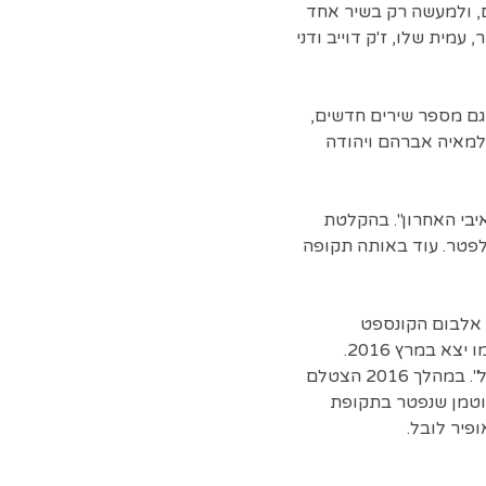
ם, ולמעשה רק בשיר אחד
עמית שלו, ז'ק דוייב ודני
לו גם מספר שירים חדשים,
 למאיה אברהם ויהודה
יבי האחרון". בהקלטת
קלפטר. עוד באותה תקופה
תוך אלבום הקונספט
האוונגרדי "לאהוב או למות". הסינגל השני, "יותר מדי", יצא באוקטובר אותה שנה, והאלבום עצמו יצא במרץ 2016.
באותו הזמן כתב יחד עם מיכה שטרית והלחין את השיר "מילים פוגעות" עבור "היי סקול פסטיגל". במהלך 2016 הצטלם
יר פרישר גוטמן שנפטר בתקופת