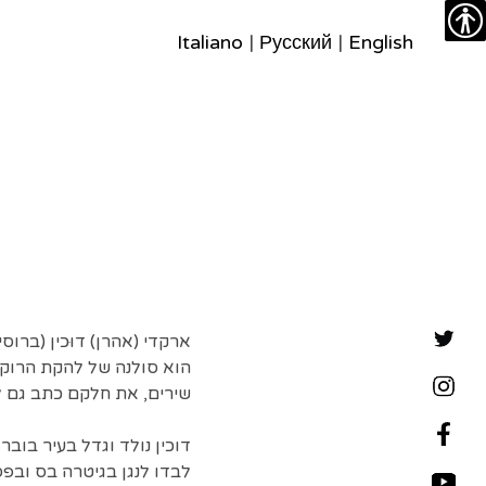
צרו
מפת
עבור
הצהרת
Italiano
|
Русский
|
English
נגישות
קשר
לתוכן
האתר
נגישות
שירים, את חלקם כתב גם ל
דוכין נולד וגדל בעיר בוב