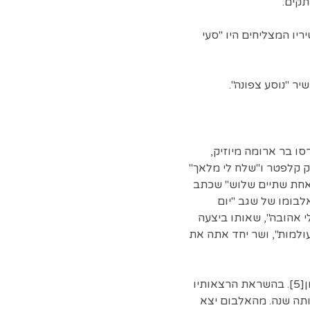
יריו המצליחים היו "סעי
ר "נוסע צפונה".
רסו בר ארומה מיוזיק,
חק קלפטר ו"שלח לי מלאך"
ר "אחת שתיים שלוש" שכתב
לבומו של שגב "יום
 אהובה", שאותו ביצעה
חופשייה בין עולמות", ושר יחד אתה את
דוכין סיפר במספר ראיונות שהוא לומד קבלה בארגון "בני ברוך – קבלה לעם של מיכאל לייטמן[5]. בהשראת הרצאותיו
ר בדצמבר באותה שנה. מהאלבום יצא