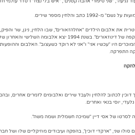
ד נגיעה", "שני סיפורי אהבה קטנים", "איש בלי נצח" ו"סדר עולמי חד
1992 כתב והלחין מספר שירים.
 עם שטרית את אלבום הילדים "אחלהזאורים", שבו הלחין, ניגן, שר והפיק
הילדים "התעוררות" ו"בית קפה של דינוזאורים". בשנת 1994 יצא אל
 המוכרים היו "עכשיו אני" ו"אני לא רוקד כשעצוב". האלבום וההופעות
להקה
וכין לכתוב להלחין ולעבד שירים ואלבומים לזמרים אחרים, ובהם נ
לעדי, יוסי בנאי ואחרים.
 אלבום סולו שני, "ארקדי דוכין", בהפקה ועיבודים מוזיקליים שלו ושל 