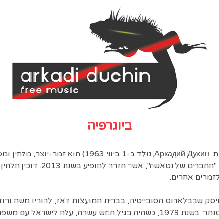
ביוגרפיה
ארקדי (אהרן) דוּכין (ברוסית: Аркадий Духин; נולד ב-1 ביוני
זמרים אחרים.
רויסק שבבלארוס הסובייטית, בברית המועצות דאז, להוריו משה ורוזה
לבדו לנגן בגיטרה בס ובפסנתר. בשנת 1978, כשהיה בגיל חמש עשרה, עלה לישר