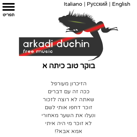
Italiano
|
Русский
|
English
צרו
מפת
עבור
הצהרת
תפריט
קשר
לתוכן
האתר
נגישות
בוקר טוב כיתה א
הזיכרון מעורפל
ככה זה עם דברים
שאתה לא רוצה לזכור
זוכר דחפו אותי לשם
ונעלו את השער מאחורי
לא זוכר מי היה איתי
אמא אבא?!