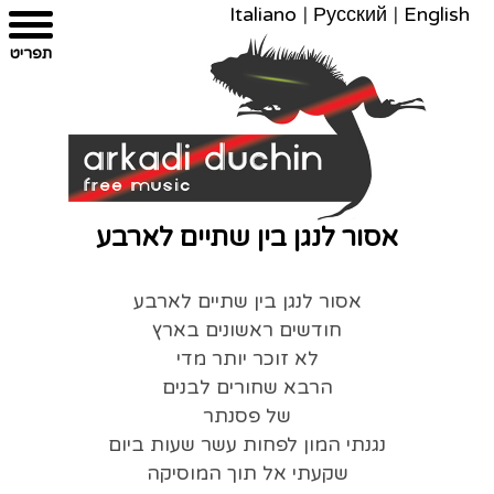
Italiano
|
Русский
|
English
צרו
מפת
עבור
הצהרת
תפריט
קשר
לתוכן
האתר
נגישות
אסור לנגן בין שתיים לארבע
אסור לנגן בין שתיים לארבע
חודשים ראשונים בארץ
לא זוכר יותר מדי
הרבא שחורים לבנים
של פסנתר
נגנתי המון לפחות עשר שעות ביום
שקעתי אל תוך המוסיקה