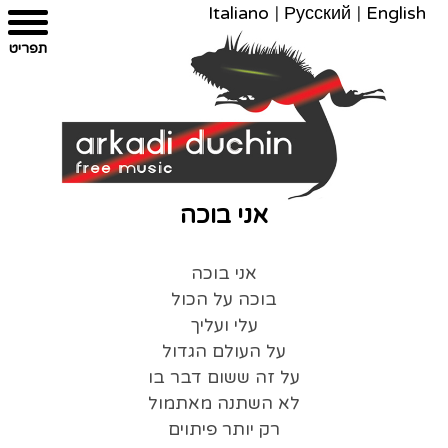
Italiano
|
Русский
|
English
צרו
מפת
עבור
הצהרת
תפריט
קשר
לתוכן
האתר
נגישות
אני בוכה
אני בוכה
בוכה על הכול
עלי ועליך
על העולם הגדול
על זה ששום דבר בו
לא השתנה מאתמול
רק יותר פיתוים