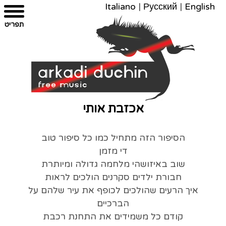
Italiano
|
Русский
|
English
צרו
מפת
עבור
הצהרת
תפריט
קשר
לתוכן
האתר
נגישות
אכזבת אותי
הסיפור הזה מתחיל כמו כל סיפור טוב
די מזמן
שוב באיזושהי מלחמה גדולה ומיותרת
חבורת ילדים סקרנים הולכים לראות
איך הרעים שהולכים לכופף את עיר שלהם על
הברכיים
קודם כל משמידים את התחנת רכבת