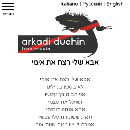
Italiano
|
Русский
|
English
צרו
מפת
עבור
הצהרת
תפריט
קשר
לתוכן
האתר
נגישות
אבא שלי רצח את אימי
אבא שלי רצח את אימי
לא בסכין במילים
אני מביט בך עכשיו
ושואל את עצמי
אבא אנחנו דומים?
וזאת ששומרת עלי עכשיו
אמרה לי יש מאה שנות אור