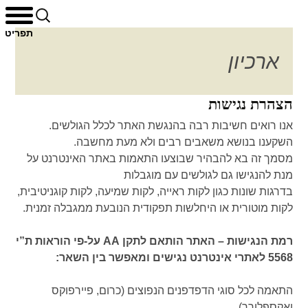
לדלג
חיפוש:
תפריט
לתוכן
ארכיון
הצהרת נגישות
אנו רואים חשיבות רבה בהנגשת האתר לכלל הגולשים.
השקענו בנושא משאבים רבים ולא מעת מחשבה.
מסמך זה בא להבהיר שבוצעו התאמות באתר האינטרנט על
מנת להנגישו גם לגולשים עם מוגבלות
בדרגות שונות כגון לקות ראייה, לקות שמיעה, לקות קוגניטיבית,
לקות מוטורית או היחלשות תפקודית הנובעת ממגבלה זמנית.
רמת הנגישות – האתר הותאם לתקן AA על-פי הוראות ת”י
5568 לאתרי אינטרנט נגישים ומאפשר בין השאר:
התאמה לכל סוגי הדפדפנים הנפוצים (כרום, פיירפוקס
ואקספלורר).