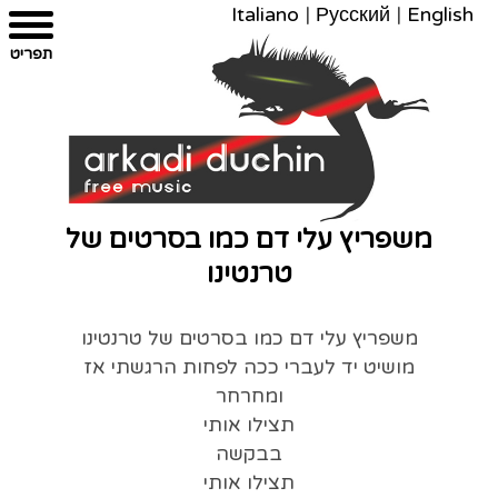
Italiano
|
Русский
|
English
צרו
מפת
עבור
הצהרת
תפריט
קשר
לתוכן
האתר
נגישות
משפריץ עלי דם כמו בסרטים של
טרנטינו
משפריץ עלי דם כמו בסרטים של טרנטינו
מושיט יד לעברי ככה לפחות הרגשתי אז
ומחרחר
תצילו אותי
בבקשה
תצילו אותי