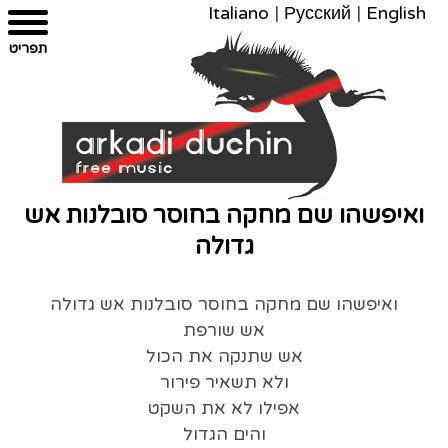
Italiano
|
Русский
|
English
צרו
מפת
עבור
הצהרת
תפריט
קשר
לתוכן
האתר
נגישות
ואיפשהו שם מחקה בחוסר סובלנות אש
גדולה
ואיפשהו שם מחקה בחוסר סובלנות אש גדולה
אש שורפת
אש שתנקה את הכול
ולא תשאיר פירור
אפילו לא את השקט
והים הגדול