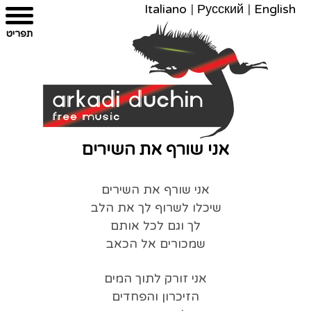
Italiano
|
Русский
|
English
צרו
מפת
עבור
הצהרת
תפריט
קשר
לתוכן
האתר
נגישות
אני שורף את השירים
אני שורף את השירים
שיכלו לשרוף לך את הלב
לך וגם לכל אותם
שמכורים אל הכאב
אני זורק לתוך המים
הזיכרון והפחדים